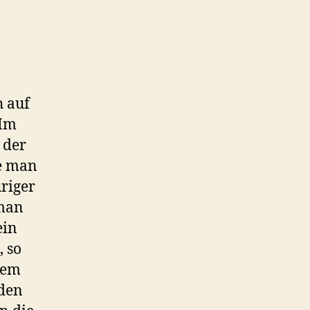
h auf
 Im
 der
ie man
uriger
dman
ein
 so
nem
den