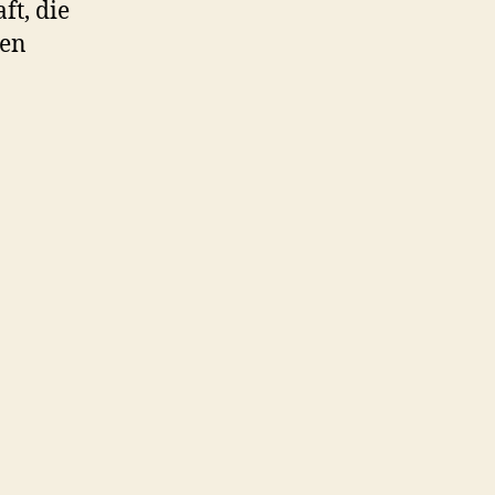
t, die
ten