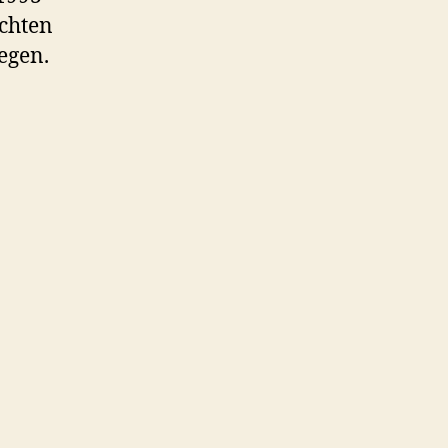
chten
egen.