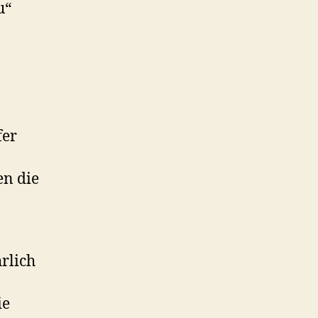
u“
fer
en die
hrlich
ie