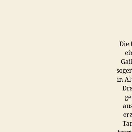
Die 
ei
Gai
sogen
in Al
Dra
ge
au
er
Ta