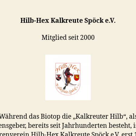
Hilb-Hex Kalkreute Spöck e.V.
Mitglied seit 2000
Während das Biotop die „Kalkreuter Hilb“, al
sgeber, bereits seit Jahrhunderten besteht, i
enverein Hilb-Hex Kalkreute Spöck e.V. erst