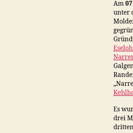
Am
07
unter
Molden
gegrün
Gründ
Eseloh
Narren
Galgen
Randen
„Narr
Kehlba
Es wur
drei M
dritte