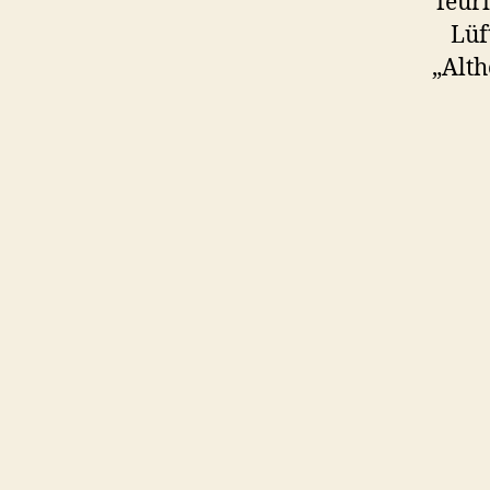
feur
Lüf
„Alth