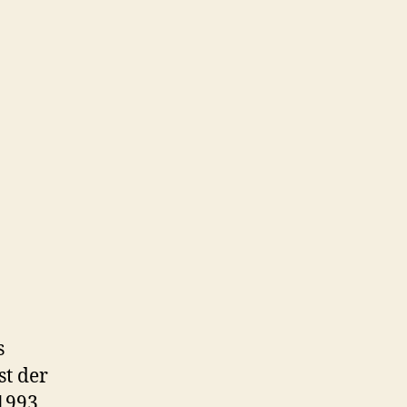
s
st der
 1993