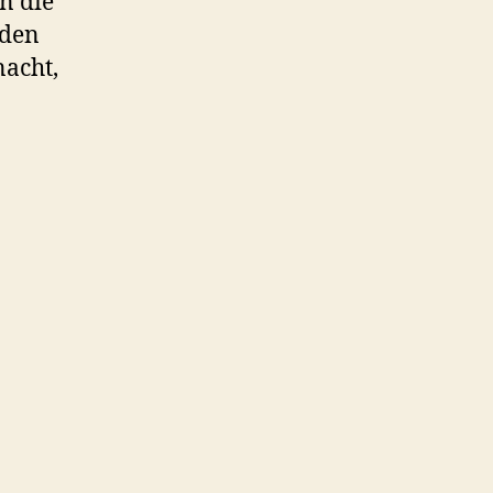
n die
 den
nacht,