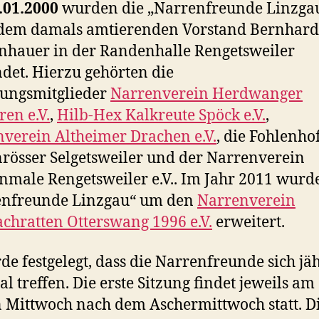
.01.2000
wurden die „Narrenfreunde Linzga
 dem damals amtierenden Vorstand Bernhard
hauer in der Randenhalle Rengetsweiler
det. Hierzu gehörten die
ungsmitglieder
Narrenverein Herdwanger
ren e.V.
,
Hilb-Hex Kalkreute Spöck e.V.
,
verein Altheimer Drachen e.V.
, die Fohlenho
rösser Selgetsweiler und der Narrenverein
male Rengetsweiler e.V.. Im Jahr 2011 wurd
enfreunde Linzgau“ um den
Narrenverein
chratten Otterswang 1996 e.V.
erweitert.
de festgelegt, dass die Narrenfreunde sich jä
al treffen. Die erste Sitzung findet jeweils am
n Mittwoch nach dem Aschermittwoch statt. D