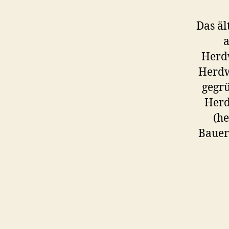
Das äl
a
Herdw
Herdw
gegrü
Herd
(he
Bauer