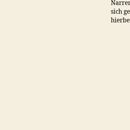
Narren
sich g
hierbe