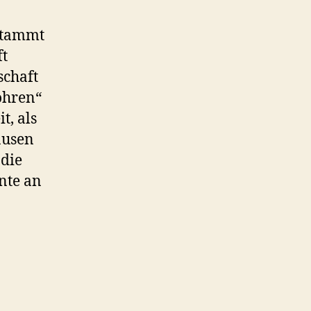
 stammt
ft
schaft
ohren“
t, als
ausen
 die
nte an