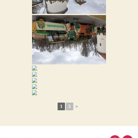
1
2
►